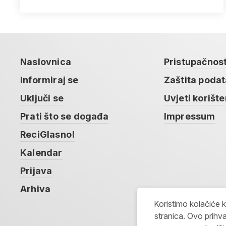
Naslovnica
Pristupačnos
Informiraj se
Zaštita poda
Uključi se
Uvjeti korište
Prati što se događa
Impressum
ReciGlasno!
Kalendar
Prijava
Arhiva
Koristimo kolačiće 
stranica. Ovo prihva