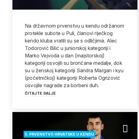
Na državnom prvenstvu u kendu održanom
protekle subote u Puli, članovi riječkog
kendo kluba vratili su se s odličjima. Alec
Todorović Bilić u juniorskoj kategoriji i
Marko Vejvoda u dan (majstorskoj)
kategoriji osvojili su brončane medalje, dok
su u ženskoj kategoriji Sandra Margan i kyu
(početničkoj) kategoriji Roberta Ogrizović
osvojile nagrade za borbeni duh.
ČITAJTE DALJE
5. PRVENSTVO HRVATSKE U KENDU