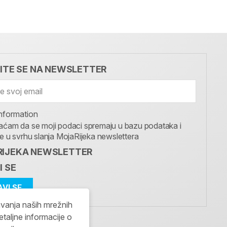
VITE SE NA NEWSLETTER
nformation
aćam da se moji podaci spremaju u bazu podataka i
te u svrhu slanja MojaRijeka newslettera
IJEKA NEWSLETTER
I SE
avanja naših mrežnih
etaljne informacije o