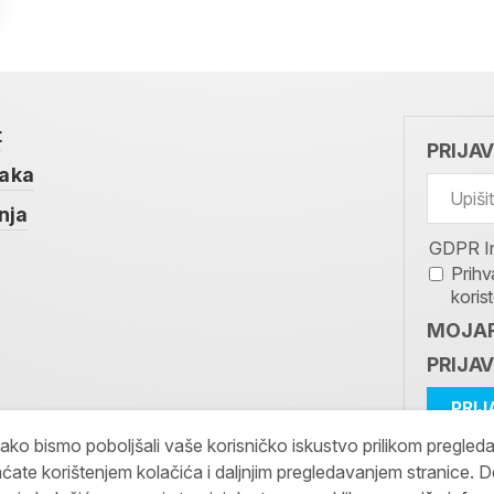
t
PRIJA
taka
nja
GDPR I
Prihv
koris
MOJAR
PRIJAV
kako bismo poboljšali vaše korisničko iskustvo prilikom pregled
ćate korištenjem kolačića i daljnjim pregledavanjem stranice. D