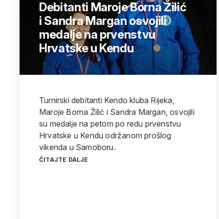
Debitanti Maroje Borna Žilić
i Sandra Margan osvojili
medalje na prvenstvu
Hrvatske u Kendu
Turnirski debitanti Kendo kluba Rijeka,
Maroje Borna Žilić i Sandra Margan, osvojili
su medalje na petom po redu prvenstvu
Hrvatske u Kendu održanom prošlog
vikenda u Samoboru.
ČITAJTE DALJE