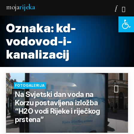
moja
rijeka
Open 
Oznaka:
kd-
vodovod-i-
kanalizacij
FOTOGALERIJA
Na Svjetski dan voda na
Korzu postavljena izložba
“H2O vodi Rijeke i riječkog
prstena”