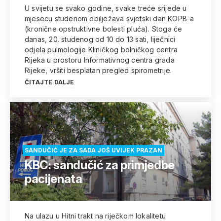
U svijetu se svako godine, svake treće srijede u
mjesecu studenom obilježava svjetski dan KOPB-a
(kronične opstruktivne bolesti pluća). Stoga će
danas, 20. studenog od 10 do 13 sati, liječnici
odjela pulmologije Kliničkog bolničkog centra
Rijeka u prostoru Informativnog centra grada
Rijeke, vršiti besplatan pregled spirometrije.
ČITAJTE DALJE
SANDUČIĆ JE ZA SADA JOŠ UVIJEK PRAZAN
KBC: sandučić za primjedbe
pacijenata
Na ulazu u Hitni trakt na riječkom lokalitetu