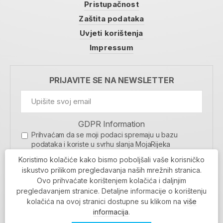
Pristupačnost
Zaštita podataka
Uvjeti korištenja
Impressum
PRIJAVITE SE NA NEWSLETTER
GDPR Information
Prihvaćam da se moji podaci spremaju u bazu
podataka i koriste u svrhu slanja MojaRijeka
newslettera
Koristimo kolačiće kako bismo poboljšali vaše korisničko
MOJARIJEKA NEWSLETTER
iskustvo prilikom pregledavanja naših mrežnih stranica.
Ovo prihvaćate korištenjem kolačića i daljnjim
PRIJAVI SE
pregledavanjem stranice. Detaljne informacije o korištenju
kolačića na ovoj stranici dostupne su klikom na
više
informacija
.