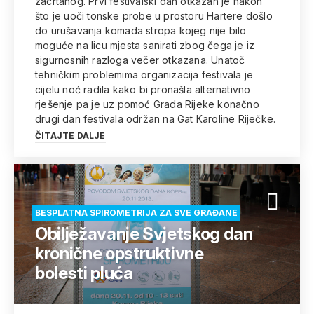
zacrtanog. Prvi festivalski dan otkazan je nakon
što je uoči tonske probe u prostoru Hartere došlo
do urušavanja komada stropa kojeg nije bilo
moguće na licu mjesta sanirati zbog čega je iz
sigurnosnih razloga večer otkazana. Unatoč
tehničkim problemima organizacija festivala je
cijelu noć radila kako bi pronašla alternativno
rješenje pa je uz pomoć Grada Rijeke konačno
drugi dan festivala održan na Gat Karoline Riječke.
ČITAJTE DALJE
BESPLATNA SPIROMETRIJA ZA SVE GRAĐANE
Obilježavanje Svjetskog dan
kronične opstruktivne
bolesti pluća