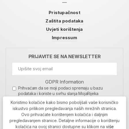
Pristupačnost
Zaštita podataka
Uvjeti korištenja
Impressum
PRIJAVITE SE NA NEWSLETTER
GDPR Information
Prihvaćam da se moji podaci spremaju u bazu
podataka i koriste u svrhu slanja MojaRijeka
newslettera
Koristimo kolačiće kako bismo poboljšali vaše korisničko
MOJARIJEKA NEWSLETTER
iskustvo prilikom pregledavanja naših mrežnih stranica.
Ovo prihvaćate korištenjem kolačića i daljnjim
PRIJAVI SE
pregledavanjem stranice. Detaljne informacije o korištenju
kolačića na ovoj stranici dostupne su klikom na
više