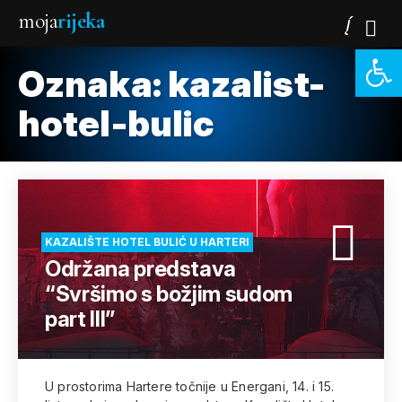
moja
rijeka
Open 
Oznaka:
kazalist-
hotel-bulic
KAZALIŠTE HOTEL BULIĆ U HARTERI
Održana predstava
“Svršimo s božjim sudom
part III”
U prostorima Hartere točnije u Energani, 14. i 15.