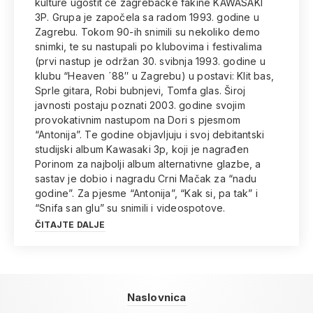
kulture ugostit će zagrebačke fakine KAWASAKI
3P. Grupa je započela sa radom 1993. godine u
Zagrebu. Tokom 90-ih snimili su nekoliko demo
snimki, te su nastupali po klubovima i festivalima
(prvi nastup je održan 30. svibnja 1993. godine u
klubu “Heaven ´88″ u Zagrebu) u postavi: Klit bas,
Sprle gitara, Robi bubnjevi, Tomfa glas. Široj
javnosti postaju poznati 2003. godine svojim
provokativnim nastupom na Dori s pjesmom
“Antonija”. Te godine objavljuju i svoj debitantski
studijski album Kawasaki 3p, koji je nagrađen
Porinom za najbolji album alternativne glazbe, a
sastav je dobio i nagradu Crni Mačak za “nadu
godine”. Za pjesme “Antonija”, “Kak si, pa tak” i
“Snifa san glu” su snimili i videospotove.
ČITAJTE DALJE
Naslovnica