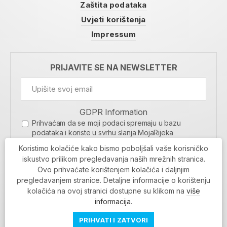
Zaštita podataka
Uvjeti korištenja
Impressum
PRIJAVITE SE NA NEWSLETTER
GDPR Information
Prihvaćam da se moji podaci spremaju u bazu
podataka i koriste u svrhu slanja MojaRijeka
newslettera
Koristimo kolačiće kako bismo poboljšali vaše korisničko
MOJARIJEKA NEWSLETTER
iskustvo prilikom pregledavanja naših mrežnih stranica.
Ovo prihvaćate korištenjem kolačića i daljnjim
PRIJAVI SE
pregledavanjem stranice. Detaljne informacije o korištenju
kolačića na ovoj stranici dostupne su klikom na
više
informacija
.
PRIHVATI I ZATVORI
Povratak na vrh