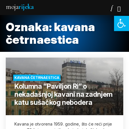
moja
rijeka
Open 
Oznaka:
kavana
četrnaestica
KAVANA ČETRNAESTICA
Kolumna “Paviljon Ri” o
nekadašnjoj kavani na zadnjem
katu sušačkog nebodera
Kavana je otvorena 1959. godine, što će reći prije