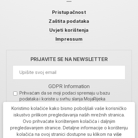
Pristupačnost
Zaštita podataka
Uvjeti korištenja
Impressum
PRIJAVITE SE NA NEWSLETTER
GDPR Information
Prihvaćam da se moji podaci spremaju u bazu
podataka i koriste u svrhu slanja MojaRijeka
newslettera
Koristimo kolačiće kako bismo poboljšali vaše korisničko
MOJARIJEKA NEWSLETTER
iskustvo prilikom pregledavanja naših mrežnih stranica.
Ovo prihvaćate korištenjem kolačića i daljnjim
PRIJAVI SE
pregledavanjem stranice. Detaljne informacije o korištenju
kolačića na ovoj stranici dostupne su klikom na
više