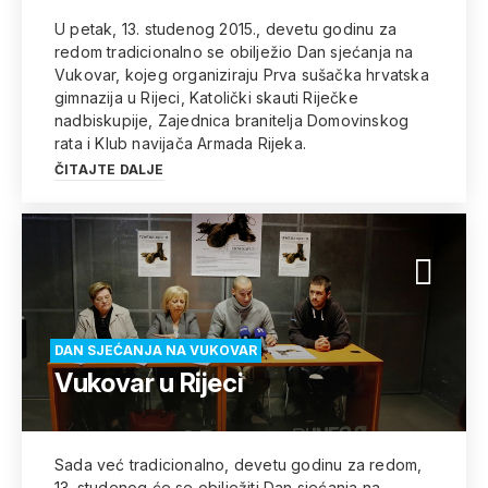
U petak, 13. studenog 2015., devetu godinu za
redom tradicionalno se obilježio Dan sjećanja na
Vukovar, kojeg organiziraju Prva sušačka hrvatska
gimnazija u Rijeci, Katolički skauti Riječke
nadbiskupije, Zajednica branitelja Domovinskog
rata i Klub navijača Armada Rijeka.
ČITAJTE DALJE
DAN SJEĆANJA NA VUKOVAR
Vukovar u Rijeci
Sada već tradicionalno, devetu godinu za redom,
13. studenog će se obilježiti Dan sjećanja na