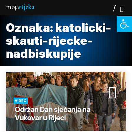
moja
rijeka
Open 
Oznaka:
katolicki-
skauti-rijecke-
nadbiskupije
VIDEO
Održan Dan sjećanja na
Vukovar u Rijeci