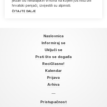
jedan od himalajskih vrhova na kojem još nisu bili
hrvatski penjači, izvijestili su alpinisti.
ČITAJTE DALJE
Naslovnica
Informiraj se
Uključi se
Prati što se događa
ReciGlasno!
Kalendar
Prijava
Arhiva
Pristupačnost