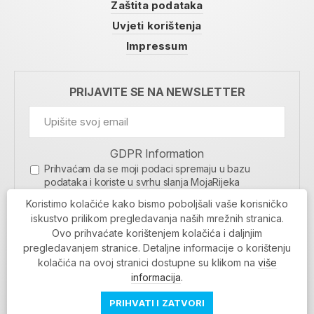
Zaštita podataka
Uvjeti korištenja
Impressum
PRIJAVITE SE NA NEWSLETTER
GDPR Information
Prihvaćam da se moji podaci spremaju u bazu
podataka i koriste u svrhu slanja MojaRijeka
newslettera
Koristimo kolačiće kako bismo poboljšali vaše korisničko
MOJARIJEKA NEWSLETTER
iskustvo prilikom pregledavanja naših mrežnih stranica.
Ovo prihvaćate korištenjem kolačića i daljnjim
PRIJAVI SE
pregledavanjem stranice. Detaljne informacije o korištenju
kolačića na ovoj stranici dostupne su klikom na
više
informacija
.
PRIHVATI I ZATVORI
Povratak na vrh