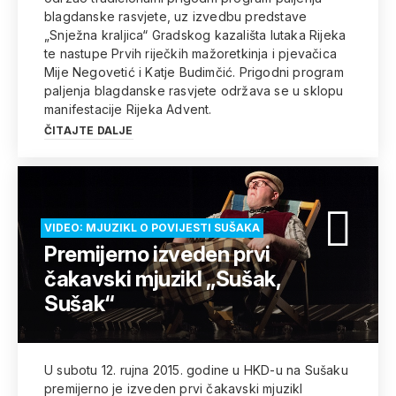
blagdanske rasvjete, uz izvedbu predstave
„Snježna kraljica“ Gradskog kazališta lutaka Rijeka
te nastupe Prvih riječkih mažoretkinja i pjevačica
Mije Negovetić i Katje Budimčić. Prigodni program
paljenja blagdanske rasvjete održava se u sklopu
manifestacije Rijeka Advent.
ČITAJTE DALJE
VIDEO: MJUZIKL O POVIJESTI SUŠAKA
Premijerno izveden prvi
čakavski mjuzikl „Sušak,
Sušak“
U subotu 12. rujna 2015. godine u HKD-u na Sušaku
premijerno je izveden prvi čakavski mjuzikl