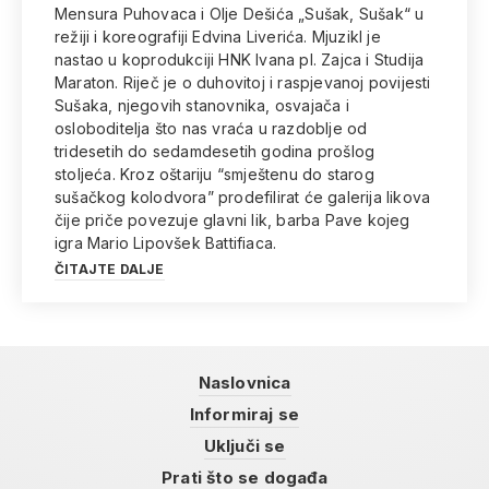
Mensura Puhovaca i Olje Dešića „Sušak, Sušak“ u
režiji i koreografiji Edvina Liverića. Mjuzikl je
nastao u koprodukciji HNK Ivana pl. Zajca i Studija
Maraton. Riječ je o duhovitoj i raspjevanoj povijesti
Sušaka, njegovih stanovnika, osvajača i
osloboditelja što nas vraća u razdoblje od
tridesetih do sedamdesetih godina prošlog
stoljeća. Kroz oštariju “smještenu do starog
sušačkog kolodvora” prodefilirat će galerija likova
čije priče povezuje glavni lik, barba Pave kojeg
igra Mario Lipovšek Battifiaca.
ČITAJTE DALJE
Naslovnica
Informiraj se
Uključi se
Prati što se događa