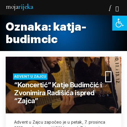
moja
rijeka
Open 
Oznaka:
katja-
budimcic
ADVENT U ZAJCU
“Koncertić” Katje Budimčić i
Zvonimira Radišića ispred
“Zajca”
Advent u Zajcu započeo je u petak, 7. prosinca