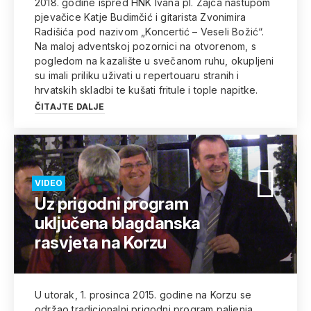
2018. godine ispred HNK Ivana pl. Zajca nastupom
pjevačice Katje Budimčić i gitarista Zvonimira
Radišića pod nazivom „Koncertić – Veseli Božić“.
Na maloj adventskoj pozornici na otvorenom, s
pogledom na kazalište u svečanom ruhu, okupljeni
su imali priliku uživati u repertouaru stranih i
hrvatskih skladbi te kušati fritule i tople napitke.
ČITAJTE DALJE
VIDEO
Uz prigodni program
uključena blagdanska
rasvjeta na Korzu
U utorak, 1. prosinca 2015. godine na Korzu se
održao tradicionalni prigodni program paljenja