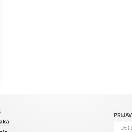
t
PRIJA
taka