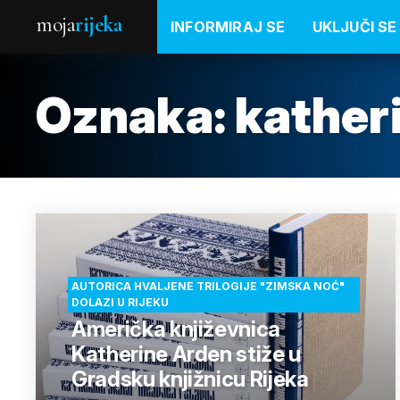
moja
rijeka
INFORMIRAJ SE
UKLJUČI SE
Oznaka:
kather
AUTORICA HVALJENE TRILOGIJE "ZIMSKA NOĆ"
DOLAZI U RIJEKU
Američka književnica
Katherine Arden stiže u
Gradsku knjižnicu Rijeka