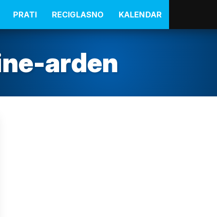
PRATI
RECIGLASNO
KALENDAR
ine-arden