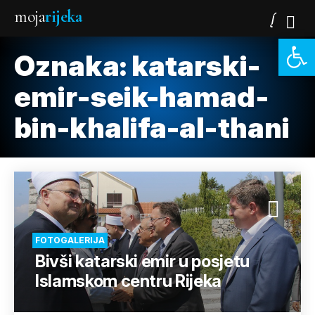
moja
rijeka
Open 
Oznaka:
katarski-
emir-seik-hamad-
bin-khalifa-al-thani
FOTOGALERIJA
Bivši katarski emir u posjetu
Islamskom centru Rijeka