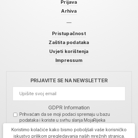
Prijava
Arhiva
Pristupačnost
Zaštita podataka
Uvjeti korištenja
Impressum
PRIJAVITE SE NA NEWSLETTER
GDPR Information
Prihvaćam da se moji podaci spremaju u bazu
podataka i koriste u svrhu slanja MojaRijeka
newslettera
Koristimo kolačiće kako bismo poboljšali vaše korisničko
MOJARIJEKA NEWSLETTER
iskustvo prilikom pregledavanja naših mrežnih stranica.