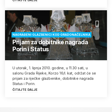
ČITAJTE DALJE
NAGRAĐENI GLAZBENICI KOD GRADONAČELNIKA
Prijam za dobitnike nagrada
Porin i Status
U utorak, 1. lipnja 2010. godine, u 11.30 sati, u
salonu Grada Rijeke, Korzo 16/I. kat, održat će se
prijam za riječke glazbenike, dobitnike nagrada
Status i Porin.
ČITAJTE DALJE