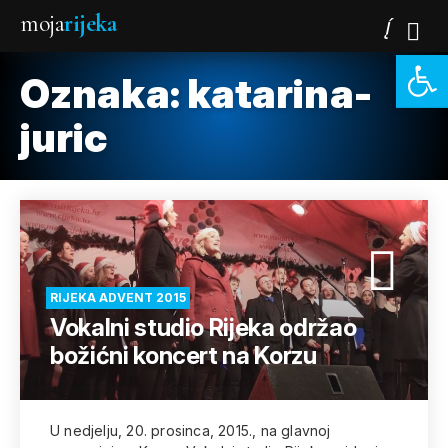
moja
rijeka
Open 
Oznaka:
katarina-
juric
RIJEKA ADVENT 2015
Vokalni studio Rijeka održao
božićni koncert na Korzu
U nedjelju, 20. prosinca, 2015., na glavnoj