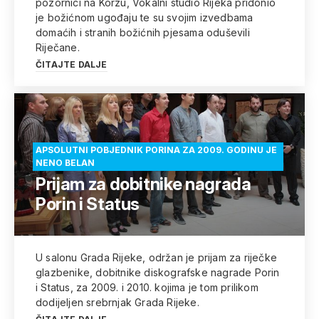
pozornici na Korzu, Vokalni studio Rijeka pridonio
je božićnom ugođaju te su svojim izvedbama
domaćih i stranih božićnih pjesama oduševili
Riječane.
ČITAJTE DALJE
APSOLUTNI POBJEDNIK PORINA ZA 2009. GODINU JE
NENO BELAN
Prijam za dobitnike nagrada
Porin i Status
U salonu Grada Rijeke, održan je prijam za riječke
glazbenike, dobitnike diskografske nagrade Porin
i Status, za 2009. i 2010. kojima je tom prilikom
dodijeljen srebrnjak Grada Rijeke.