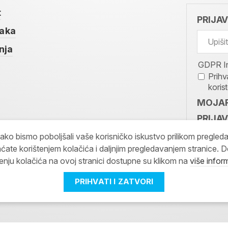
t
PRIJA
taka
nja
GDPR I
Prihv
koris
MOJAR
PRIJAV
kako bismo poboljšali vaše korisničko iskustvo prilikom pregled
ćate korištenjem kolačića i daljnjim pregledavanjem stranice. D
tenju kolačića na ovoj stranici dostupne su klikom na
više infor
PRIHVATI I ZATVORI