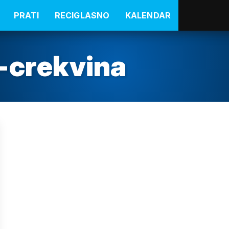
PRATI
RECIGLASNO
KALENDAR
-crekvina