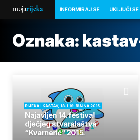
moja
rijeka
INFORMIRAJ SE
UKLJUČI SE
Oznaka:
kastav
RIJEKA I KASTAV, 18. I 19. RUJNA 2015.
Najavljen 14. festival
dječjeg stvaralaštva
“Kvarnerić” 2015.