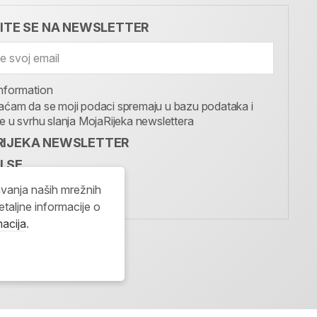
VITE SE NA NEWSLETTER
nformation
aćam da se moji podaci spremaju u bazu podataka i
te u svrhu slanja MojaRijeka newslettera
IJEKA NEWSLETTER
I SE
avanja naših mrežnih
etaljne informacije o
macija
.