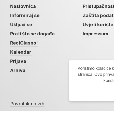
Naslovnica
Pristupačnos
Informiraj se
Zaštita poda
Uključi se
Uvjeti korište
Prati što se događa
Impressum
ReciGlasno!
Kalendar
Prijava
Koristimo kolačiće 
Arhiva
stranica. Ovo prihva
koriš
Povratak na vrh