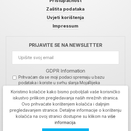
Pristupačnost
Zaštita podataka
Uvjeti korištenja
Impressum
PRIJAVITE SE NA NEWSLETTER
GDPR Information
Prihvaćam da se moji podaci spremaju u bazu
podataka i koriste u svrhu slanja MojaRijeka
newslettera
Koristimo kolačiće kako bismo poboljšali vaše korisničko
MOJARIJEKA NEWSLETTER
iskustvo prilikom pregledavanja naših mrežnih stranica.
Ovo prihvaćate korištenjem kolačića i daljnjim
PRIJAVI SE
pregledavanjem stranice. Detaljne informacije o korištenju
kolačića na ovoj stranici dostupne su klikom na
više
informacija
.