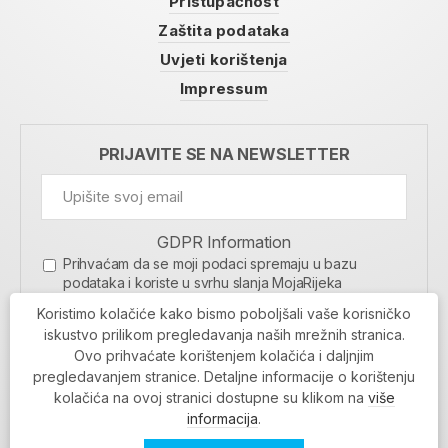
Pristupačnost
Zaštita podataka
Uvjeti korištenja
Impressum
PRIJAVITE SE NA NEWSLETTER
GDPR Information
Prihvaćam da se moji podaci spremaju u bazu
podataka i koriste u svrhu slanja MojaRijeka
newslettera
Koristimo kolačiće kako bismo poboljšali vaše korisničko
MOJARIJEKA NEWSLETTER
iskustvo prilikom pregledavanja naših mrežnih stranica.
Ovo prihvaćate korištenjem kolačića i daljnjim
PRIJAVI SE
pregledavanjem stranice. Detaljne informacije o korištenju
kolačića na ovoj stranici dostupne su klikom na
više
informacija
.