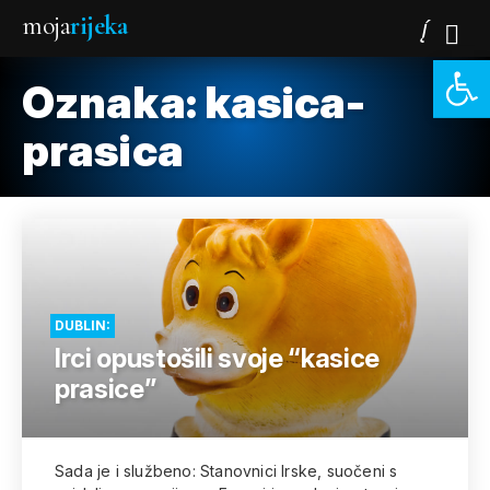
moja
rijeka
Open 
Oznaka:
kasica-
prasica
DUBLIN:
Irci opustošili svoje “kasice
prasice”
Sada je i službeno: Stanovnici Irske, suočeni s