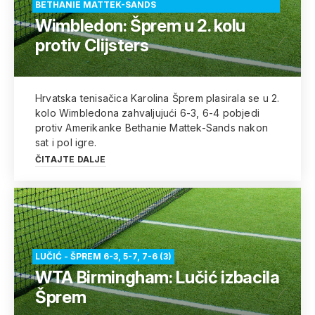
BETHANIE MATTEK-SANDS
Wimbledon: Šprem u 2. kolu
protiv Clijsters
Hrvatska tenisačica Karolina Šprem plasirala se u 2.
kolo Wimbledona zahvaljujući 6-3, 6-4 pobjedi
protiv Amerikanke Bethanie Mattek-Sands nakon
sat i pol igre.
ČITAJTE DALJE
LUČIĆ - ŠPREM 6-3, 5-7, 7-6 (3)
WTA Birmingham: Lučić izbacila
Šprem