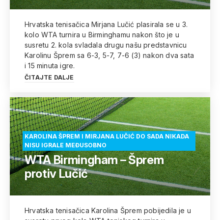
Hrvatska tenisačica Mirjana Lučić plasirala se u 3.
kolo WTA turnira u Birminghamu nakon što je u
susretu 2. kola svladala drugu našu predstavnicu
Karolinu Šprem sa 6-3, 5-7, 7-6 (3) nakon dva sata
i 15 minuta igre.
ČITAJTE DALJE
KAROLINA ŠPREM I MIRJANA LUČIĆ DO SADA NIKADA
NISU IGRALE MEĐUSOBNO
WTA Birmingham – Šprem
protiv Lučić
Hrvatska tenisačica Karolina Šprem pobijedila je u