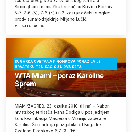
susretu prvog kola WTA teniskog turnira u
Birminghamu njemačku tenisačicu Kristinu Barrois
5-7, 7-6 (5), 7-6 (4) i u 2. kolu je očekuje ogled
protiv sunarodnjakinje Mirjane Lučić.
ČITAJTE DALJE
BUGARKA CVETANA PIRONKOVA PORAZILA JE
HRVATSKU TENISAČICU U DVA SETA
WTA Miami – poraz Karoline
Šprem
MIAMI/ZAGREB, 23. ožujka 2010. (Hina) – Nakon
hrvatskog tenisača Ivana Dodiga u posljednjem
kolu kvalifikacija Mastersa u Miamiju zapela je i
Karolina Šprem koja je izgubila od Bugarke
Cvetane Pironkove 6:7 (3), 1:6.