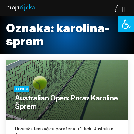
moja
rijeka
Open 
Oznaka:
karolina-
sprem
TENIS:
Australian Open: Poraz Karoline
Šprem
Hrvatska tenisačica poražena u 1. kolu Australian