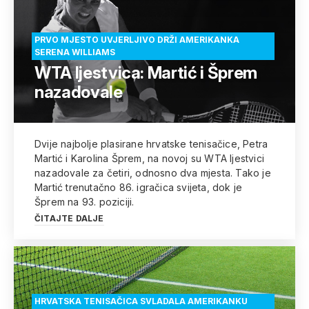
PRVO MJESTO UVJERLJIVO DRŽI AMERIKANKA
SERENA WILLIAMS
WTA ljestvica: Martić i Šprem
nazadovale
Dvije najbolje plasirane hrvatske tenisačice, Petra
Martić i Karolina Šprem, na novoj su WTA ljestvici
nazadovale za četiri, odnosno dva mjesta. Tako je
Martić trenutačno 86. igračica svijeta, dok je
Šprem na 93. poziciji.
ČITAJTE DALJE
HRVATSKA TENISAČICA SVLADALA AMERIKANKU