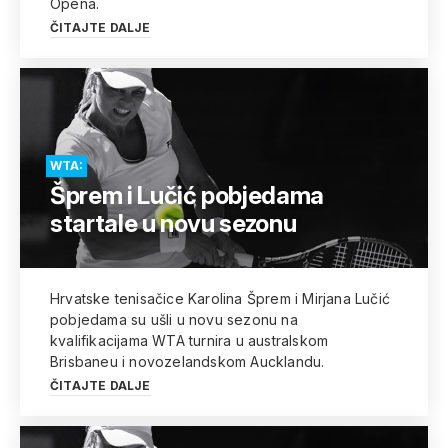
Opena.
ČITAJTE DALJE
WTA:
Šprem i Lučić pobjedama
startale u novu sezonu
Hrvatske tenisačice Karolina Šprem i Mirjana Lučić
pobjedama su ušli u novu sezonu na
kvalifikacijama WTA turnira u australskom
Brisbaneu i novozelandskom Aucklandu.
ČITAJTE DALJE