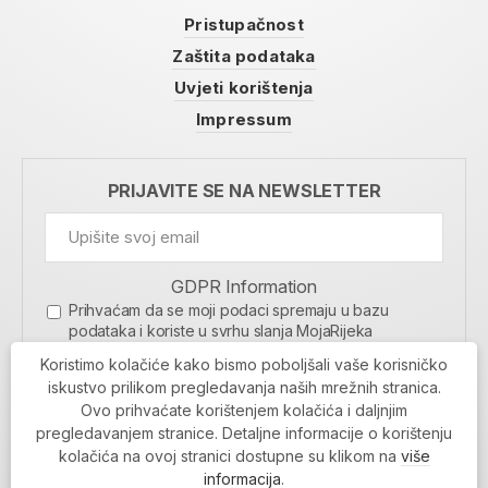
Pristupačnost
Zaštita podataka
Uvjeti korištenja
Impressum
PRIJAVITE SE NA NEWSLETTER
GDPR Information
Prihvaćam da se moji podaci spremaju u bazu
podataka i koriste u svrhu slanja MojaRijeka
newslettera
Koristimo kolačiće kako bismo poboljšali vaše korisničko
MOJARIJEKA NEWSLETTER
iskustvo prilikom pregledavanja naših mrežnih stranica.
Ovo prihvaćate korištenjem kolačića i daljnjim
PRIJAVI SE
pregledavanjem stranice. Detaljne informacije o korištenju
kolačića na ovoj stranici dostupne su klikom na
više
informacija
.