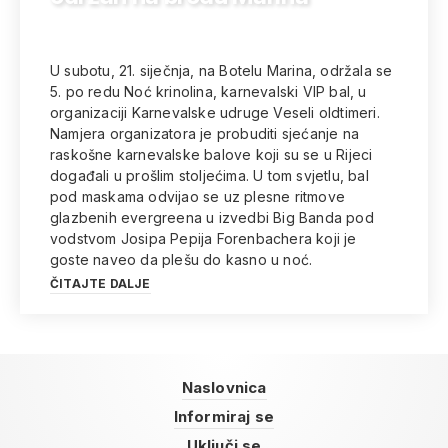
U subotu, 21. siječnja, na Botelu Marina, održala se
5. po redu Noć krinolina, karnevalski VIP bal, u
organizaciji Karnevalske udruge Veseli oldtimeri.
Namjera organizatora je probuditi sjećanje na
raskošne karnevalske balove koji su se u Rijeci
događali u prošlim stoljećima. U tom svjetlu, bal
pod maskama odvijao se uz plesne ritmove
glazbenih evergreena u izvedbi Big Banda pod
vodstvom Josipa Pepija Forenbachera koji je
goste naveo da plešu do kasno u noć.
ČITAJTE DALJE
Naslovnica
Informiraj se
Uključi se