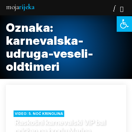
moja
rijeka
Open 
Oznaka:
karnevalska-
udruga-veseli-
oldtimeri
VIDEO: 5. NOĆ KRINOLINA
Raskošni karnevalski VIP bal
održan na brodu Marina