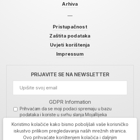
Arhiva
Pristupačnost
Zaštita podataka
Uvjeti korištenja
Impressum
PRIJAVITE SE NA NEWSLETTER
GDPR Information
Prihvaćam da se moji podaci spremaju u bazu
podataka i koriste u svrhu slanja MojaRijeka
newslettera
Koristimo kolačiće kako bismo poboljšali vaše korisničko
MOJARIJEKA NEWSLETTER
iskustvo prilikom pregledavanja naših mrežnih stranica.
Ovo prihvaćate korištenjem kolačića i daljnjim
PRIJAVI SE