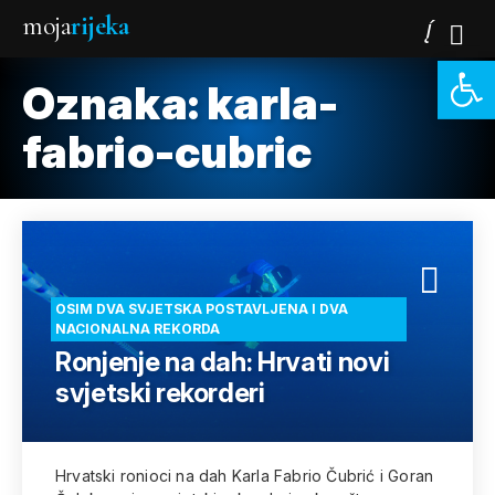
moja
rijeka
Open 
Oznaka:
karla-
fabrio-cubric
OSIM DVA SVJETSKA POSTAVLJENA I DVA
NACIONALNA REKORDA
Ronjenje na dah: Hrvati novi
svjetski rekorderi
Hrvatski ronioci na dah Karla Fabrio Čubrić i Goran