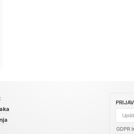
t
PRIJA
taka
nja
GDPR I