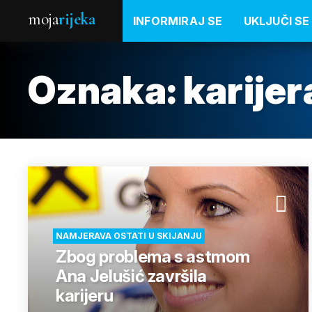
moja
rijeka
INFORMIRAJ SE
UKLJUČI SE
Oznaka:
karijer
NAMJERAVA OSTATI U SKIJANJU
Zbog problema s astmom
Ana Jelušić završila
karijeru