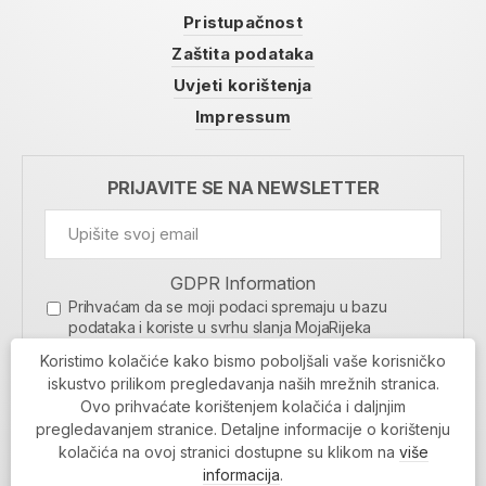
Pristupačnost
Zaštita podataka
Uvjeti korištenja
Impressum
PRIJAVITE SE NA NEWSLETTER
GDPR Information
Prihvaćam da se moji podaci spremaju u bazu
podataka i koriste u svrhu slanja MojaRijeka
newslettera
Koristimo kolačiće kako bismo poboljšali vaše korisničko
MOJARIJEKA NEWSLETTER
iskustvo prilikom pregledavanja naših mrežnih stranica.
Ovo prihvaćate korištenjem kolačića i daljnjim
PRIJAVI SE
pregledavanjem stranice. Detaljne informacije o korištenju
kolačića na ovoj stranici dostupne su klikom na
više
informacija
.