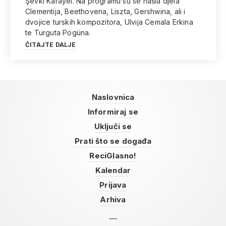
Şevki Karayel. Na programu su se našla djela
Clementija, Beethovena, Liszta, Gershwina, ali i
dvojice turskih kompozitora, Ulvija Cemala Erkina
te Turguta Pögüna.
ČITAJTE DALJE
Naslovnica
Informiraj se
Uključi se
Prati što se događa
ReciGlasno!
Kalendar
Prijava
Arhiva