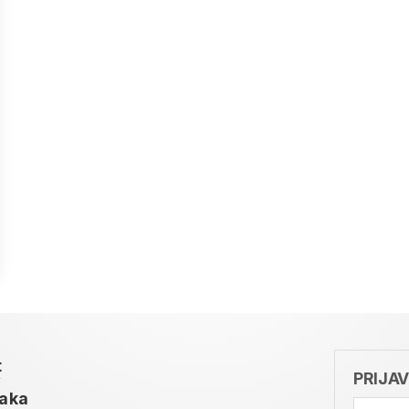
t
PRIJA
taka