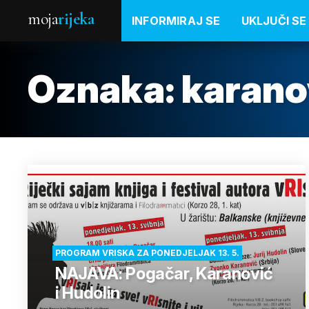
moja
rijeka
INFORMIRAJ SE
UKLJUČI SE
Oznaka:
karano
PROGRAM VRISKA ZA PONEDJELJAK 13. 5.
NAJAVA: Pogačar, Karanović
i Hudolin