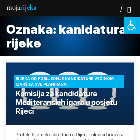
moja
rijeka
Open 
Oznaka:
kanidatura-
rijeke
RIJEKA OD POSLJEDNJE KANDIDATURE VEĆINOM
IZVRŠILA SVE PLANIRANO
Komisija za kandidature
Mediteranskih igara u posjetu
Rijeci
Proteklih je nekoliko dana u Rijeci i okolici boravila