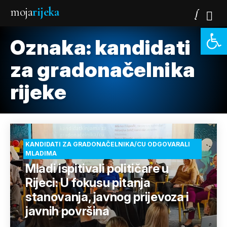
moja
rijeka
Open 
Oznaka:
kandidati
za gradonačelnika
rijeke
KANDIDATI ZA GRADONAČELNIKA/CU ODGOVARALI
MLADIMA
Mladi ispitivali političare u
Rijeci: U fokusu pitanja
stanovanja, javnog prijevoza i
javnih površina