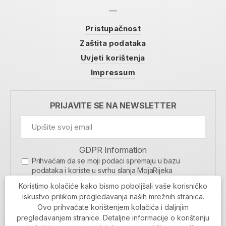
Pristupačnost
Zaštita podataka
Uvjeti korištenja
Impressum
PRIJAVITE SE NA NEWSLETTER
GDPR Information
Prihvaćam da se moji podaci spremaju u bazu
podataka i koriste u svrhu slanja MojaRijeka
newslettera
Koristimo kolačiće kako bismo poboljšali vaše korisničko
MOJARIJEKA NEWSLETTER
iskustvo prilikom pregledavanja naših mrežnih stranica.
Ovo prihvaćate korištenjem kolačića i daljnjim
PRIJAVI SE
pregledavanjem stranice. Detaljne informacije o korištenju