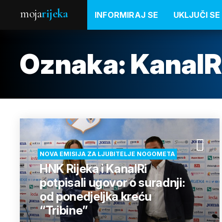
moja
rijeka
INFORMIRAJ SE
UKLJUČI SE
Oznaka:
KanalR
NOVA EMISIJA ZA LJUBITELJE NOGOMETA
HNK Rijeka i KanalRi
potpisali ugovor o suradnji:
od ponedjeljka kreću
“Tribine”