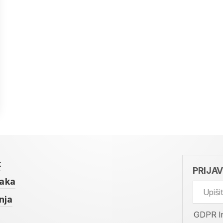
t
PRIJA
taka
nja
GDPR I