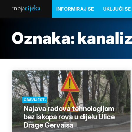
moja
rijeka
INFORMIRAJ SE
UKLJUČI SE
Oznaka:
kanaliz
OBAVIJEST:
Najava radova tehnologijom
bez iskopa rova u dijelu Ulice
Drage Gervaisa