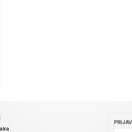
t
PRIJA
taka