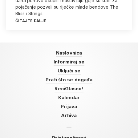
dana ponovo okupili i nastavljaju gdje su stali. Za
pojačanje pozvali su riječke mlade bendove The
Bliss i Strings.
ČITAJTE DALJE
Naslovnica
Informiraj se
Uključi se
Prati što se događa
ReciGlasno!
Kalendar
Prijava
Arhiva
Pristupačnost