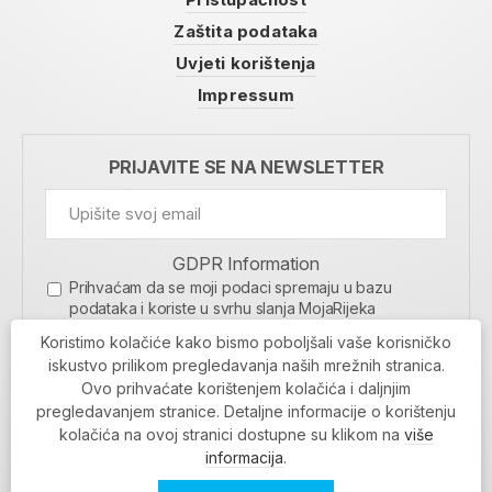
Zaštita podataka
Uvjeti korištenja
Impressum
PRIJAVITE SE NA NEWSLETTER
GDPR Information
Prihvaćam da se moji podaci spremaju u bazu
podataka i koriste u svrhu slanja MojaRijeka
newslettera
Koristimo kolačiće kako bismo poboljšali vaše korisničko
MOJARIJEKA NEWSLETTER
iskustvo prilikom pregledavanja naših mrežnih stranica.
Ovo prihvaćate korištenjem kolačića i daljnjim
PRIJAVI SE
pregledavanjem stranice. Detaljne informacije o korištenju
kolačića na ovoj stranici dostupne su klikom na
više
informacija
.