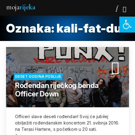
moja
rijeka
Open 
Oznaka:
kali-fat-dub
DESET GODINA POSLIJE
Rođendan riječkog benda
Officer Down
Officeri slave deseti rođendan! Svoj će jubilej
obilježiti rođendanskim koncertom 21. svibnja 2016.
na Terasi Hartere, s početkom u 20 sati.