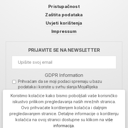
Pristupačnost
Zaštita podataka
Uvjeti korištenja
Impressum
PRIJAVITE SE NA NEWSLETTER
GDPR Information
Prihvaćam da se moji podaci spremaju u bazu
podataka i koriste u svrhu slanja MojaRijeka
newslettera
Koristimo kolačiće kako bismo poboljšali vaše korisničko
MOJARIJEKA NEWSLETTER
iskustvo prilikom pregledavanja naših mrežnih stranica.
Ovo prihvaćate korištenjem kolačića i daljnjim
PRIJAVI SE
pregledavanjem stranice. Detaljne informacije o korištenju
kolačića na ovoj stranici dostupne su klikom na
više
informacija
.