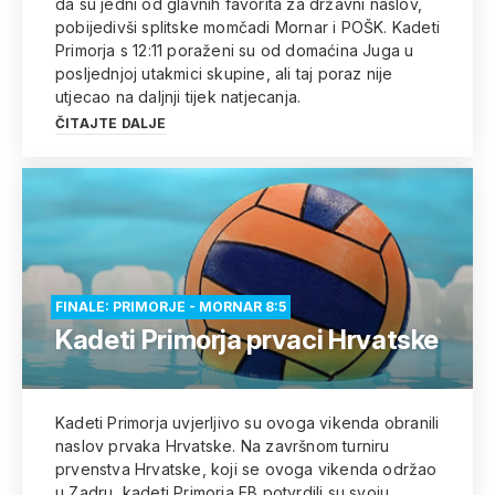
da su jedni od glavnih favorita za državni naslov,
pobijedivši splitske momčadi Mornar i POŠK. Kadeti
Primorja s 12:11 poraženi su od domaćina Juga u
posljednjoj utakmici skupine, ali taj poraz nije
utjecao na daljnji tijek natjecanja.
ČITAJTE DALJE
FINALE: PRIMORJE - MORNAR 8:5
Kadeti Primorja prvaci Hrvatske
Kadeti Primorja uvjerljivo su ovoga vikenda obranili
naslov prvaka Hrvatske. Na završnom turniru
prvenstva Hrvatske, koji se ovoga vikenda održao
u Zadru, kadeti Primorja EB potvrdili su svoju