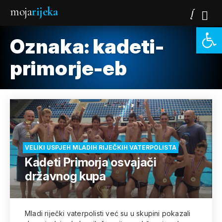
moja
rijeka
Open 
Oznaka:
kadeti-
primorje-eb
VELIKI USPJEH MLADIH RIJEČKIH VATERPOLISTA
Kadeti Primorja osvajači
državnog kupa
Mladi riječki vaterpolisti već su u skupini pokazali