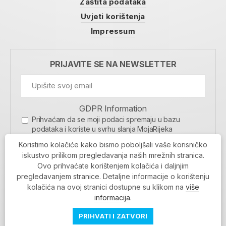
Zaštita podataka
Uvjeti korištenja
Impressum
PRIJAVITE SE NA NEWSLETTER
GDPR Information
Prihvaćam da se moji podaci spremaju u bazu
podataka i koriste u svrhu slanja MojaRijeka
newslettera
Koristimo kolačiće kako bismo poboljšali vaše korisničko
MOJARIJEKA NEWSLETTER
iskustvo prilikom pregledavanja naših mrežnih stranica.
Ovo prihvaćate korištenjem kolačića i daljnjim
PRIJAVI SE
pregledavanjem stranice. Detaljne informacije o korištenju
kolačića na ovoj stranici dostupne su klikom na
više
informacija
.
PRIHVATI I ZATVORI
Povratak na vrh