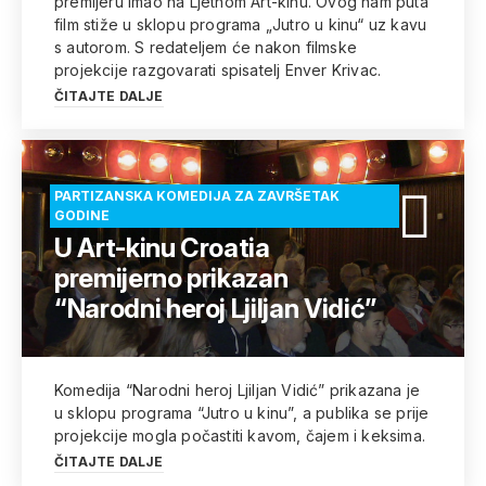
premijeru imao na Ljetnom Art-kinu. Ovog nam puta
film stiže u sklopu programa „Jutro u kinu“ uz kavu
s autorom. S redateljem će nakon filmske
projekcije razgovarati spisatelj Enver Krivac.
ČITAJTE DALJE
PARTIZANSKA KOMEDIJA ZA ZAVRŠETAK
GODINE
U Art-kinu Croatia
premijerno prikazan
“Narodni heroj Ljiljan Vidić”
Komedija “Narodni heroj Ljiljan Vidić” prikazana je
u sklopu programa “Jutro u kinu”, a publika se prije
projekcije mogla počastiti kavom, čajem i keksima.
ČITAJTE DALJE