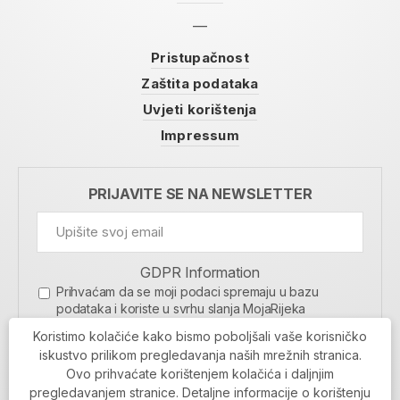
Pristupačnost
Zaštita podataka
Uvjeti korištenja
Impressum
PRIJAVITE SE NA NEWSLETTER
GDPR Information
Prihvaćam da se moji podaci spremaju u bazu
podataka i koriste u svrhu slanja MojaRijeka
newslettera
Koristimo kolačiće kako bismo poboljšali vaše korisničko
MOJARIJEKA NEWSLETTER
iskustvo prilikom pregledavanja naših mrežnih stranica.
Ovo prihvaćate korištenjem kolačića i daljnjim
PRIJAVI SE
pregledavanjem stranice. Detaljne informacije o korištenju