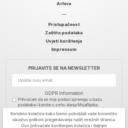
Arhiva
Pristupačnost
Zaštita podataka
Uvjeti korištenja
Impressum
PRIJAVITE SE NA NEWSLETTER
GDPR Information
Prihvaćam da se moji podaci spremaju u bazu
podataka i koriste u svrhu slanja MojaRijeka
newslettera
Koristimo kolačiće kako bismo poboljšali vaše korisničko
MOJARIJEKA NEWSLETTER
iskustvo prilikom pregledavanja naših mrežnih stranica.
Ovo prihvaćate korištenjem kolačića i daljnjim
PRIJAVI SE