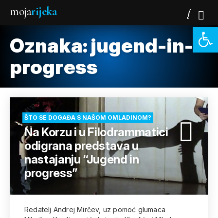
moja
rijeka
Open 
Oznaka:
jugend-in-
progress
ŠTO SE DOGAĐA S NAŠOM OMLADINOM?
Na Korzu i u Filodrammatici
odigrana predstava u
nastajanju “Jugend in
progress”
Redatelj Andrej Mirčev, uz pomoć glumaca