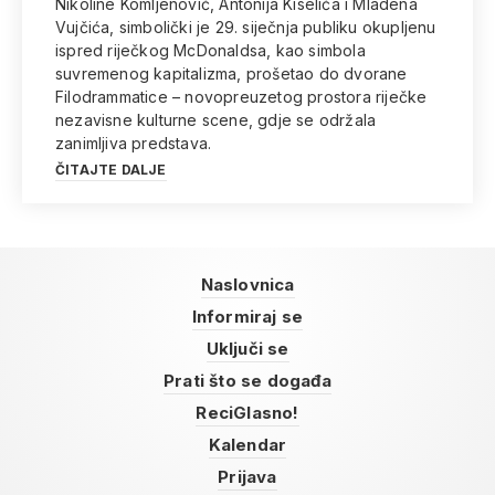
Nikoline Komljenović, Antonija Kiselića i Mladena
Vujčića, simbolički je 29. siječnja publiku okupljenu
ispred riječkog McDonaldsa, kao simbola
suvremenog kapitalizma, prošetao do dvorane
Filodrammatice – novopreuzetog prostora riječke
nezavisne kulturne scene, gdje se održala
zanimljiva predstava.
ČITAJTE DALJE
Naslovnica
Informiraj se
Uključi se
Prati što se događa
ReciGlasno!
Kalendar
Prijava