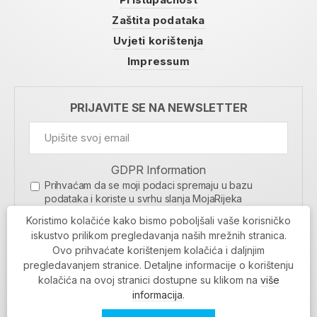
Zaštita podataka
Uvjeti korištenja
Impressum
PRIJAVITE SE NA NEWSLETTER
GDPR Information
Prihvaćam da se moji podaci spremaju u bazu
podataka i koriste u svrhu slanja MojaRijeka
newslettera
Koristimo kolačiće kako bismo poboljšali vaše korisničko
MOJARIJEKA NEWSLETTER
iskustvo prilikom pregledavanja naših mrežnih stranica.
Ovo prihvaćate korištenjem kolačića i daljnjim
PRIJAVI SE
pregledavanjem stranice. Detaljne informacije o korištenju
kolačića na ovoj stranici dostupne su klikom na
više
informacija
.