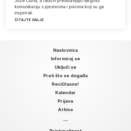
Jože Ciuha, a radovi predstavljaju njegovu
komunikaciju s pjesnicima i piscima koji su ga
inspirirali.
ČITAJTE DALJE
Naslovnica
Informiraj se
Uključi se
Prati što se događa
ReciGlasno!
Kalendar
Prijava
Arhiva
Pristupačnost