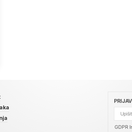
t
PRIJA
taka
nja
GDPR I