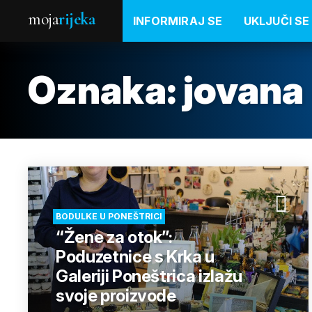
moja
rijeka
INFORMIRAJ SE
UKLJUČI SE
Oznaka:
jovana
BODULKE U PONEŠTRICI
“Žene za otok”:
Poduzetnice s Krka u
Galeriji Poneštrica izlažu
svoje proizvode