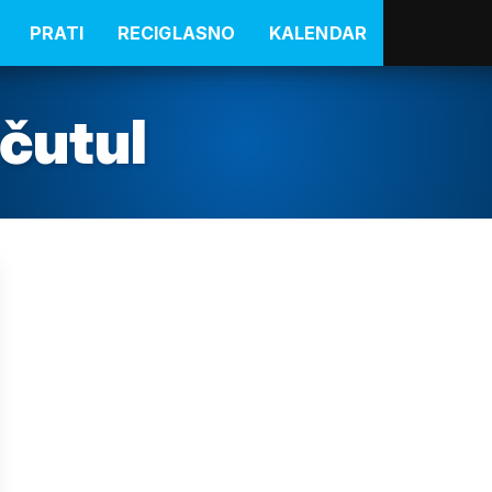
PRATI
RECIGLASNO
KALENDAR
 čutul