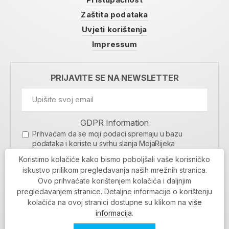
Zaštita podataka
Uvjeti korištenja
Impressum
PRIJAVITE SE NA NEWSLETTER
GDPR Information
Prihvaćam da se moji podaci spremaju u bazu
podataka i koriste u svrhu slanja MojaRijeka
newslettera
Koristimo kolačiće kako bismo poboljšali vaše korisničko
MOJARIJEKA NEWSLETTER
iskustvo prilikom pregledavanja naših mrežnih stranica.
Ovo prihvaćate korištenjem kolačića i daljnjim
PRIJAVI SE
pregledavanjem stranice. Detaljne informacije o korištenju
kolačića na ovoj stranici dostupne su klikom na
više
informacija
.