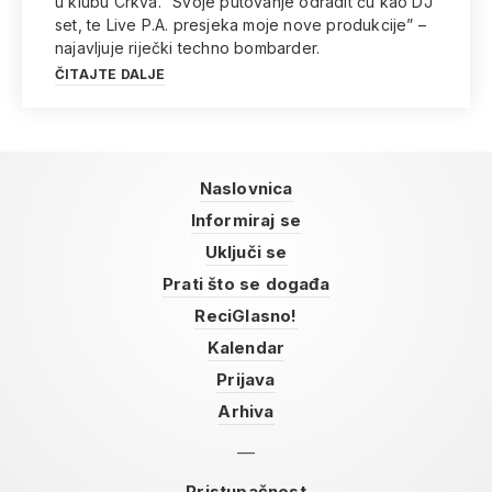
u klubu Crkva. “Svoje putovanje odradit ću kao DJ
set, te Live P.A. presjeka moje nove produkcije” –
najavljuje riječki techno bombarder.
ČITAJTE DALJE
Naslovnica
Informiraj se
Uključi se
Prati što se događa
ReciGlasno!
Kalendar
Prijava
Arhiva
Pristupačnost