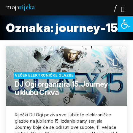
moja
rijeka
Open 
Oznaka:
journey-15
VEČER ELEKTRONIČKE GLAZBE
DJ Ogi organizira 15. Journey
u klubu Crkva
Riječki DJ Ogi poziva sve ljubitelje elektroničke
glazbe na jubilarno 15. izdanje party serijala
Journey koje će se održati ove subote, 11. veljače