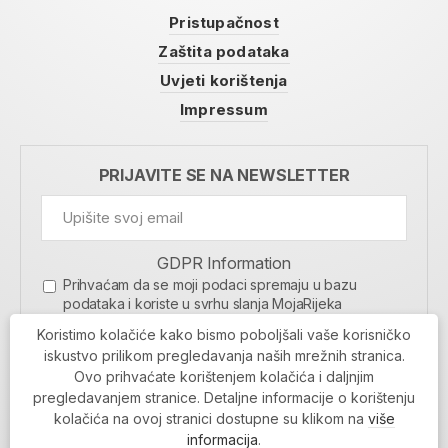
Pristupačnost
Zaštita podataka
Uvjeti korištenja
Impressum
PRIJAVITE SE NA NEWSLETTER
GDPR Information
Prihvaćam da se moji podaci spremaju u bazu
podataka i koriste u svrhu slanja MojaRijeka
newslettera
Koristimo kolačiće kako bismo poboljšali vaše korisničko
MOJARIJEKA NEWSLETTER
iskustvo prilikom pregledavanja naših mrežnih stranica.
Ovo prihvaćate korištenjem kolačića i daljnjim
PRIJAVI SE
pregledavanjem stranice. Detaljne informacije o korištenju
kolačića na ovoj stranici dostupne su klikom na
više
informacija
.