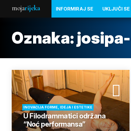
moja
rijeka
INFORMIRAJ SE
UKLJUČI SE
Oznaka:
josipa
INOVACIJA FORME, IDEJA I ESTETIKE
U Filodrammatici održana
“Noć performansa”