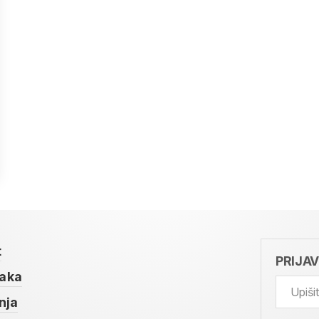
t
PRIJA
taka
nja