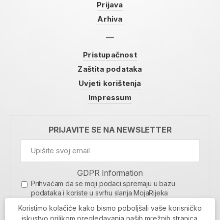
Prijava
Arhiva
Pristupačnost
Zaštita podataka
Uvjeti korištenja
Impressum
PRIJAVITE SE NA NEWSLETTER
GDPR Information
Prihvaćam da se moji podaci spremaju u bazu
podataka i koriste u svrhu slanja MojaRijeka
newslettera
Koristimo kolačiće kako bismo poboljšali vaše korisničko
MOJARIJEKA NEWSLETTER
iskustvo prilikom pregledavanja naših mrežnih stranica.