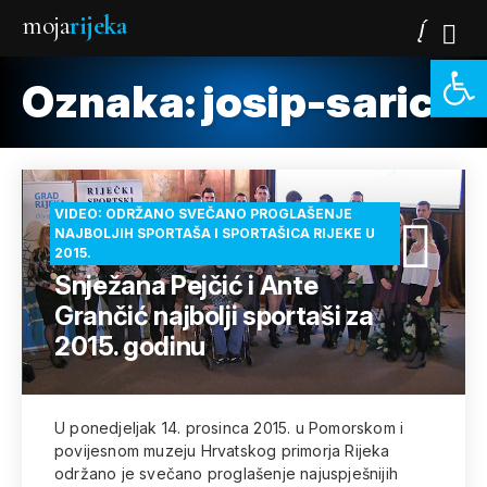
moja
rijeka
Open 
Oznaka:
josip-saric
VIDEO: ODRŽANO SVEČANO PROGLAŠENJE
NAJBOLJIH SPORTAŠA I SPORTAŠICA RIJEKE U
2015.
Snježana Pejčić i Ante
Grančić najbolji sportaši za
2015. godinu
U ponedjeljak 14. prosinca 2015. u Pomorskom i
povijesnom muzeju Hrvatskog primorja Rijeka
održano je svečano proglašenje najuspješnijih