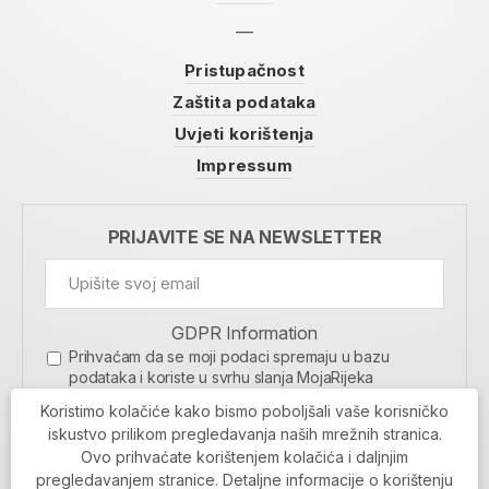
Pristupačnost
Zaštita podataka
Uvjeti korištenja
Impressum
PRIJAVITE SE NA NEWSLETTER
GDPR Information
Prihvaćam da se moji podaci spremaju u bazu
podataka i koriste u svrhu slanja MojaRijeka
newslettera
Koristimo kolačiće kako bismo poboljšali vaše korisničko
MOJARIJEKA NEWSLETTER
iskustvo prilikom pregledavanja naših mrežnih stranica.
Ovo prihvaćate korištenjem kolačića i daljnjim
PRIJAVI SE
pregledavanjem stranice. Detaljne informacije o korištenju