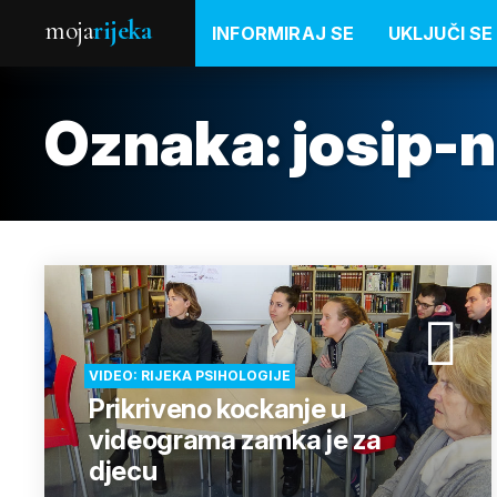
moja
rijeka
INFORMIRAJ SE
UKLJUČI SE
Oznaka:
josip-n
VIDEO: RIJEKA PSIHOLOGIJE
Prikriveno kockanje u
videograma zamka je za
djecu