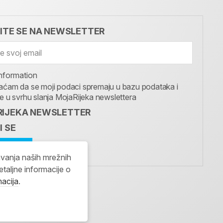
VITE SE NA NEWSLETTER
nformation
aćam da se moji podaci spremaju u bazu podataka i
te u svrhu slanja MojaRijeka newslettera
IJEKA NEWSLETTER
I SE
avanja naših mrežnih
etaljne informacije o
macija
.