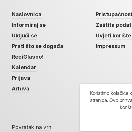
Naslovnica
Pristupačnos
Informiraj se
Zaštita poda
Uključi se
Uvjeti korište
Prati što se događa
Impressum
ReciGlasno!
Kalendar
Prijava
Arhiva
Koristimo kolačiće 
stranica. Ovo prihva
koriš
Povratak na vrh