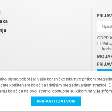
t
PRIJA
taka
nja
GDPR I
Prihv
koris
MOJAR
PRIJAV
kako bismo poboljšali vaše korisničko iskustvo prilikom pregled
ćate korištenjem kolačića i daljnjim pregledavanjem stranice. D
tenju kolačića na ovoj stranici dostupne su klikom na
više infor
PRIHVATI I ZATVORI