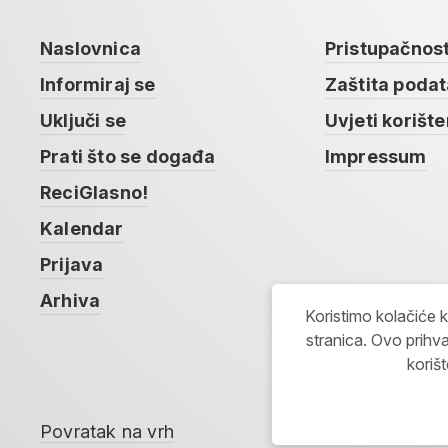
Naslovnica
Pristupačnos
Informiraj se
Zaštita poda
Uključi se
Uvjeti korište
Prati što se događa
Impressum
ReciGlasno!
Kalendar
Prijava
Arhiva
Koristimo kolačiće 
stranica. Ovo prihva
koriš
Povratak na vrh