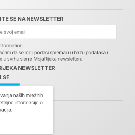
VITE SE NA NEWSLETTER
nformation
aćam da se moji podaci spremaju u bazu podataka i
te u svrhu slanja MojaRijeka newslettera
IJEKA NEWSLETTER
I SE
avanja naših mrežnih
etaljne informacije o
macija
.