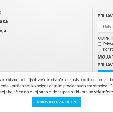
t
PRIJA
taka
nja
GDPR I
Prihv
koris
MOJAR
PRIJAV
kako bismo poboljšali vaše korisničko iskustvo prilikom pregled
ćate korištenjem kolačića i daljnjim pregledavanjem stranice. D
tenju kolačića na ovoj stranici dostupne su klikom na
više infor
PRIHVATI I ZATVORI