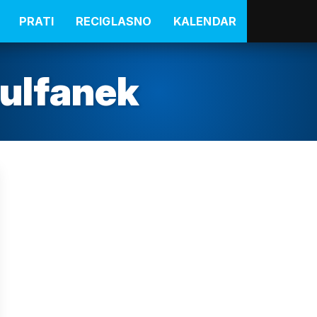
PRATI
RECIGLASNO
KALENDAR
kulfanek