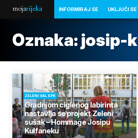
moja
rijeka
INFORMIRAJ SE
UKLJUČI SE
Oznaka:
josip-
ZELENI VAL EPK
Gradnjom ciglenog labirinta
nastavlja se projekt Zeleni
sušak – Hommage Josipu
Kulfaneku