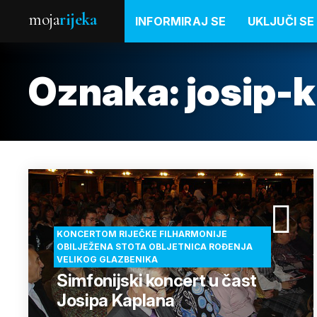
moja
rijeka
INFORMIRAJ SE
UKLJUČI SE
Oznaka:
josip-
KONCERTOM RIJEČKE FILHARMONIJE
OBILJEŽENA STOTA OBLJETNICA ROĐENJA
VELIKOG GLAZBENIKA
Simfonijski koncert u čast
Josipa Kaplana