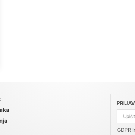
t
PRIJA
taka
nja
GDPR I