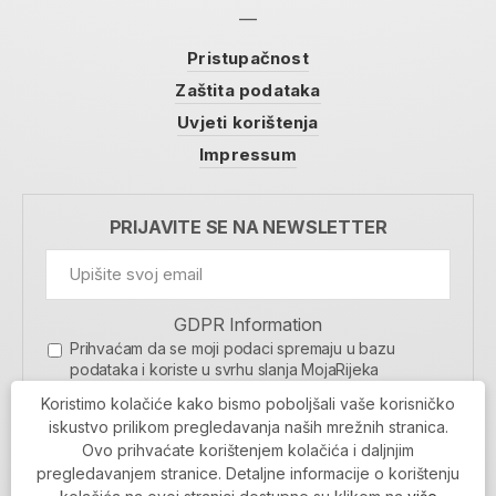
Pristupačnost
Zaštita podataka
Uvjeti korištenja
Impressum
PRIJAVITE SE NA NEWSLETTER
GDPR Information
Prihvaćam da se moji podaci spremaju u bazu
podataka i koriste u svrhu slanja MojaRijeka
newslettera
Koristimo kolačiće kako bismo poboljšali vaše korisničko
MOJARIJEKA NEWSLETTER
iskustvo prilikom pregledavanja naših mrežnih stranica.
Ovo prihvaćate korištenjem kolačića i daljnjim
PRIJAVI SE
pregledavanjem stranice. Detaljne informacije o korištenju