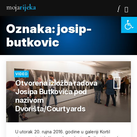
moja
rijeka
Open 
Oznaka:
josip-
butkovic
VIDEO
Otvorena izložba radova
Josipa Butkovića pod
nazivom
Dvorišta/Courtyards
U utorak 20. rujna 2016. godine u galeriji Kortil