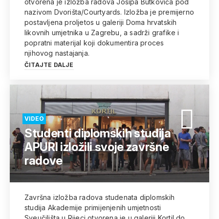
otvorena je izložba radova Josipa Butkovića pod
nazivom Dvorišta/Courtyards. Izložba je premijerno
postavljena proljetos u galeriji Doma hrvatskih
likovnih umjetnika u Zagrebu, a sadrži grafike i
popratni materijal koji dokumentira proces
njihovog nastajanja.
ČITAJTE DALJE
VIDEO
Studenti diplomskih studija
APURI izložili svoje završne
radove
Završna izložba radova studenata diplomskih
studija Akademije primijenjenih umjetnosti
Sveučilišta u Rijeci otvorena je u galeriji Kortil do