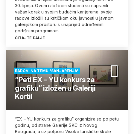
30. lipnja. Ovom izložbom studenti su napravili
važan korak u svojim budućim karijerama, svoje
radove izložili su kritičkom oku javnosti u javnom
galerijskom prostoru s unaprijed određenim
godišnjim programom.
ČITAJTE DALJE
RADOVI NA TEMU "SANJARENJA"
“Peti EX – YU konkurs za
grafiku” izložen u Galeriji
Kortil
“EX – YU konkurs za grafiku” organizira se po petu
godinu, od strane Galerije SKC iz Novog
Beograda, a uz potporu Visoke turističke škole