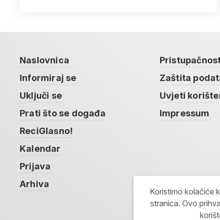
Naslovnica
Pristupačnos
Informiraj se
Zaštita poda
Uključi se
Uvjeti korište
Prati što se događa
Impressum
ReciGlasno!
Kalendar
Prijava
Arhiva
Koristimo kolačiće 
stranica. Ovo prihva
koriš