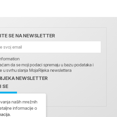
VITE SE NA NEWSLETTER
nformation
aćam da se moji podaci spremaju u bazu podataka i
te u svrhu slanja MojaRijeka newslettera
IJEKA NEWSLETTER
I SE
avanja naših mrežnih
etaljne informacije o
macija
.