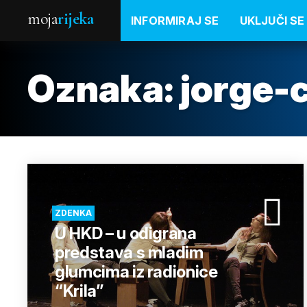
moja
rijeka
INFORMIRAJ SE
UKLJUČI SE
Oznaka:
jorge-
ZDENKA
U HKD – u odigrana
predstava s mladim
glumcima iz radionice
“Krila”