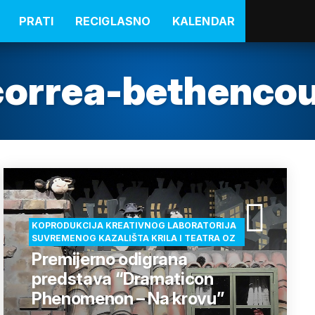
PRATI
RECIGLASNO
KALENDAR
correa-bethencou
KOPRODUKCIJA KREATIVNOG LABORATORIJA
SUVREMENOG KAZALIŠTA KRILA I TEATRA OZ
Premijerno odigrana
predstava “Dramaticon
Phenomenon – Na krovu”