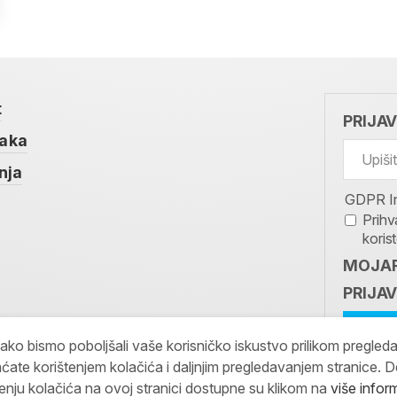
t
PRIJA
taka
nja
GDPR I
Prihv
koris
MOJAR
PRIJAV
kako bismo poboljšali vaše korisničko iskustvo prilikom pregled
ćate korištenjem kolačića i daljnjim pregledavanjem stranice. D
tenju kolačića na ovoj stranici dostupne su klikom na
više infor