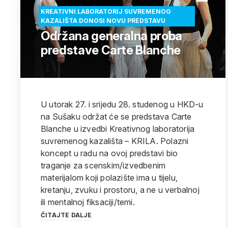
KREATIVNI LABORATORIJ SUVREMENOG
KAZALIŠTA DONOSI NOVU PREDSTAVU
Održana generalna proba
predstave Carte Blanche
U utorak 27. i srijedu 28. studenog u HKD-u
na Sušaku održat će se predstava Carte
Blanche u izvedbi Kreativnog laboratorija
suvremenog kazališta – KRILA. Polazni
koncept u radu na ovoj predstavi bio
traganje za scenskim/izvedbenim
materijalom koji polazište ima u tijelu,
kretanju, zvuku i prostoru, a ne u verbalnoj
ili mentalnoj fiksaciji/temi.
ČITAJTE DALJE