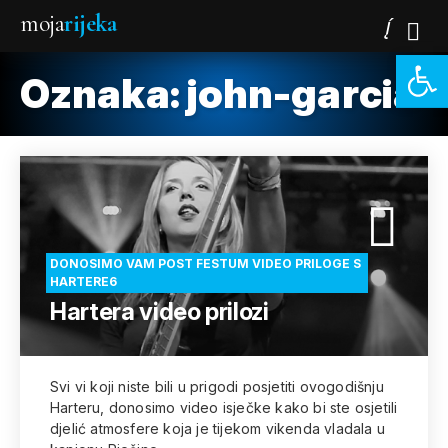
moja
rijeka
Open 
Oznaka:
john-garcia
DONOSIMO VAM POST FESTUM VIDEO PRILOGE S
HARTERE6
Hartera video prilozi
Svi vi koji niste bili u prigodi posjetiti ovogodišnju
Harteru, donosimo video isječke kako bi ste osjetili
djelić atmosfere koja je tijekom vikenda vladala u