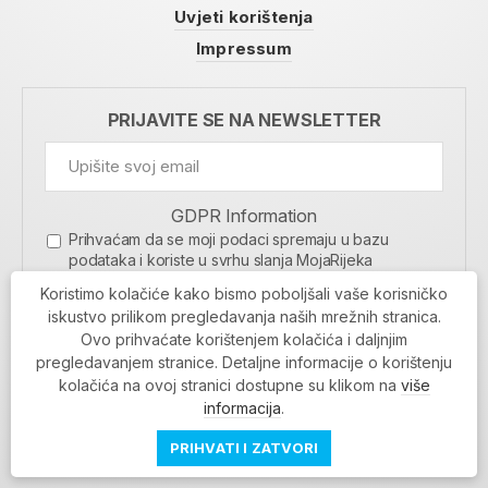
Uvjeti korištenja
Impressum
PRIJAVITE SE NA NEWSLETTER
GDPR Information
Prihvaćam da se moji podaci spremaju u bazu
podataka i koriste u svrhu slanja MojaRijeka
newslettera
Koristimo kolačiće kako bismo poboljšali vaše korisničko
MOJARIJEKA NEWSLETTER
iskustvo prilikom pregledavanja naših mrežnih stranica.
Ovo prihvaćate korištenjem kolačića i daljnjim
PRIJAVI SE
pregledavanjem stranice. Detaljne informacije o korištenju
kolačića na ovoj stranici dostupne su klikom na
više
informacija
.
PRIHVATI I ZATVORI
Povratak na vrh