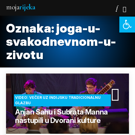
moja
rijeka
Open 
Oznaka:
joga-u-
svakodnevnom-u-
zivotu
VIDEO: VEČER UZ INDIJSKU TRADICIONALNU
GLAZBU
Anjan Sahu i Subrata Manna
nastupili u Dvorani kulture