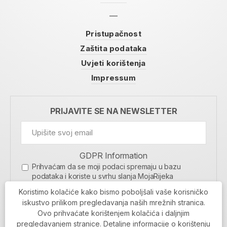
Pristupačnost
Zaštita podataka
Uvjeti korištenja
Impressum
PRIJAVITE SE NA NEWSLETTER
GDPR Information
Prihvaćam da se moji podaci spremaju u bazu
podataka i koriste u svrhu slanja MojaRijeka
newslettera
Koristimo kolačiće kako bismo poboljšali vaše korisničko
MOJARIJEKA NEWSLETTER
iskustvo prilikom pregledavanja naših mrežnih stranica.
Ovo prihvaćate korištenjem kolačića i daljnjim
PRIJAVI SE
pregledavanjem stranice. Detaljne informacije o korištenju