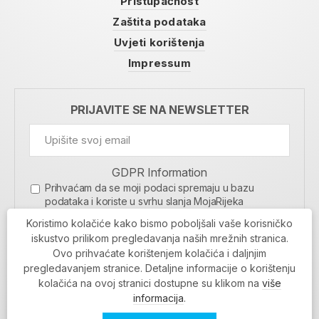
Pristupačnost
Zaštita podataka
Uvjeti korištenja
Impressum
PRIJAVITE SE NA NEWSLETTER
GDPR Information
Prihvaćam da se moji podaci spremaju u bazu
podataka i koriste u svrhu slanja MojaRijeka
newslettera
Koristimo kolačiće kako bismo poboljšali vaše korisničko
MOJARIJEKA NEWSLETTER
iskustvo prilikom pregledavanja naših mrežnih stranica.
Ovo prihvaćate korištenjem kolačića i daljnjim
PRIJAVI SE
pregledavanjem stranice. Detaljne informacije o korištenju
kolačića na ovoj stranici dostupne su klikom na
više
informacija
.