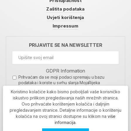
Pristupačnost
Zaštita podataka
Uvjeti korištenja
Impressum
PRIJAVITE SE NA NEWSLETTER
GDPR Information
Prihvaćam da se moji podaci spremaju u bazu
podataka i koriste u svrhu slanja MojaRijeka
newslettera
Koristimo kolačiće kako bismo poboljšali vaše korisničko
MOJARIJEKA NEWSLETTER
iskustvo prilikom pregledavanja naših mrežnih stranica.
Ovo prihvaćate korištenjem kolačića i daljnjim
PRIJAVI SE
pregledavanjem stranice. Detaljne informacije o korištenju
kolačića na ovoj stranici dostupne su klikom na
više
informacija
.