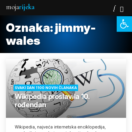
moja
rijeka
Open 
Oznaka:
jimmy-
wales
SVAKI DAN 1100 NOVIH ČLANAKA
Wikipedia proslavila 10.
rođendan
Wikipedia, najveća internetska enciklopedija,