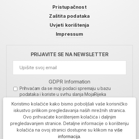
Pristupačnost
Zaštita podataka
Uvjeti korištenja
Impressum
PRIJAVITE SE NA NEWSLETTER
GDPR Information
Prihvaćam da se moji podaci spremaju u bazu
podataka i koriste u svrhu slanja MojaRijeka
newslettera
Koristimo kolačiće kako bismo poboljšali vaše korisničko
MOJARIJEKA NEWSLETTER
iskustvo prilikom pregledavanja naših mrežnih stranica.
Ovo prihvaćate korištenjem kolačića i daljnjim
PRIJAVI SE
pregledavanjem stranice. Detaljne informacije o korištenju
kolačića na ovoj stranici dostupne su klikom na
više
informacija
.