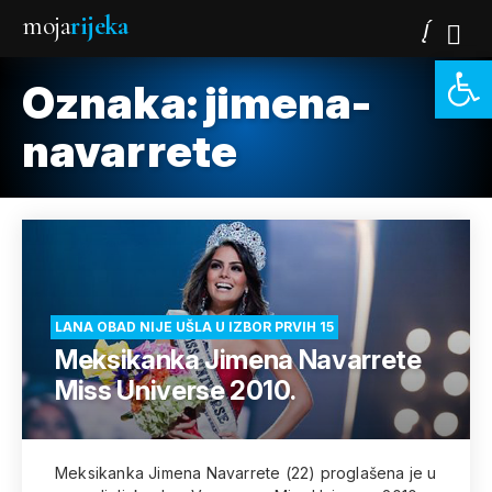
moja
rijeka
Open 
Oznaka:
jimena-
navarrete
LANA OBAD NIJE UŠLA U IZBOR PRVIH 15
Meksikanka Jimena Navarrete
Miss Universe 2010.
Meksikanka Jimena Navarrete (22) proglašena je u